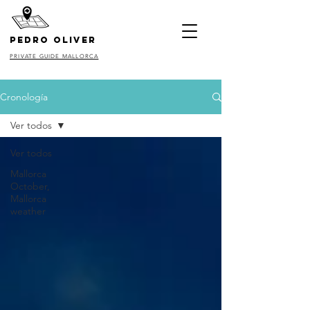
pedro oliver
PRIVATE GUIDE MALLORCA
Cronología
Ver todos
Ver todos
Mallorca
October,
Mallorca
weather