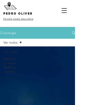
pedro oliver
PRIVATE GUIDE MALLORCA
Cronología
Ver todos
Ver todos
Mallorca
October,
Mallorca
weather