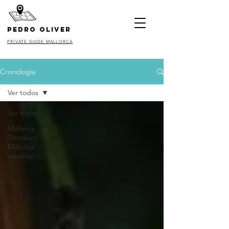
pedro oliver
PRIVATE GUIDE MALLORCA
Cronología
Ver todos
Ver todos
Mallorca
October,
Mallorca
weather