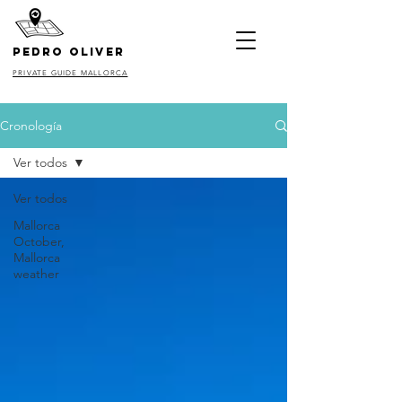
pedro oliver
PRIVATE GUIDE MALLORCA
Cronología
Ver todos
Ver todos
Mallorca
October,
Mallorca
weather