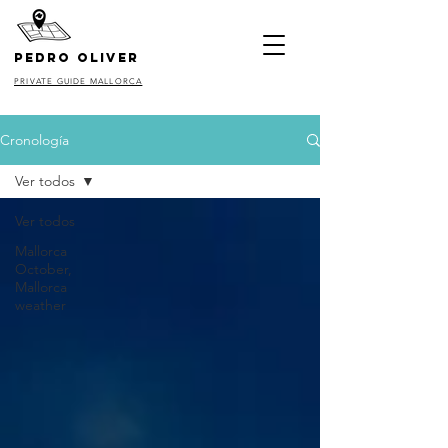
pedro oliver
PRIVATE GUIDE MALLORCA
Cronología
Ver todos
Ver todos
Mallorca
October,
Mallorca
weather